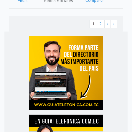
Compartir
Email
Redes Sociales
1
2
›
»