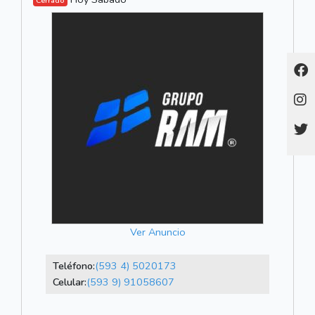
Cerrado
Ver Anuncio
Teléfono:
(593 4) 5020173
Celular:
(593 9) 91058607