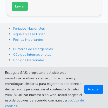
Enviar
Feriados Nacionales
Aguaje y Fase Lunar
Fechas importantes
Números de Emergencias
Códigos Internacionales
Códigos Nacionales
Orden de Arraigo
Ecuaguia SAS, propietaria del sitio web
Cambio de Divisas
www.GuiaTelefonica.com.ec, utiliza cookies y
Enlaces de interes
tecnologías similares para mejorar la experiencia
del usuario y personalizar el contenido del sitio
Aceptar
web. Al utilizar nuestro sitio web, usted acepta el
©2023 Guiatelefonica.com.ec una empresa 100% ecuatoriana.
uso de cookies de acuerdo con nuestra
política de
Apoya lo nuestro!. Todos los derechos reservados |
Política de
cookies
.