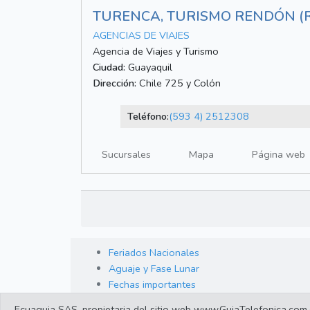
TURENCA, TURISMO RENDÓN (
AGENCIAS DE VIAJES
Agencia de Viajes y Turismo
Ciudad:
Guayaquil
Dirección:
Chile 725 y Colón
Teléfono:
(593 4) 2512308
Sucursales
Mapa
Página web
Feriados Nacionales
Aguaje y Fase Lunar
Fechas importantes
Ecuaguia SAS, propietaria del sitio web www.GuiaTelefonica.com.ec,