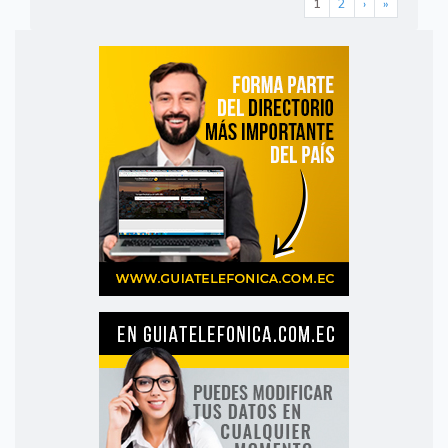
1
2
›
»