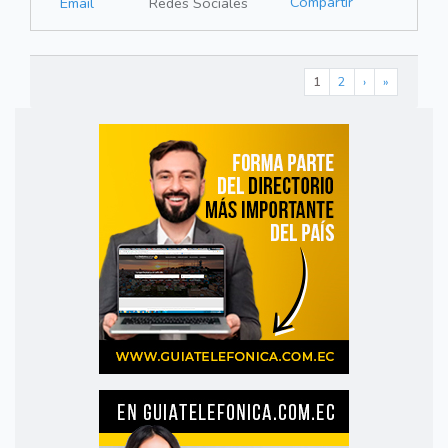
Compartir
Email
Redes Sociales
1
2
›
»