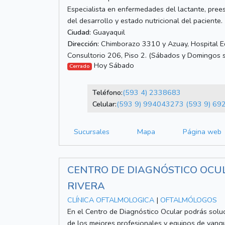
Especialista en enfermedades del lactante, pree
del desarrollo y estado nutricional del paciente.
Ciudad:
Guayaquil
Dirección:
Chimborazo 3310 y Azuay, Hospital Ed
Consultorio 206, Piso 2. (Sábados y Domingos 
Hoy Sábado
Cerrado
Teléfono:
(593 4) 2338683
Celular:
(593 9) 994043273
(593 9) 69
Sucursales
Mapa
Página web
CENTRO DE DIAGNÓSTICO OCULA
RIVERA
CLÍNICA OFTALMOLOGICA
|
OFTALMÓLOGOS
En el Centro de Diagnóstico Ocular podrás solu
de los mejores profesionales y equipos de vangu