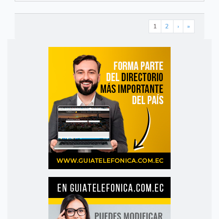
1
2
›
»