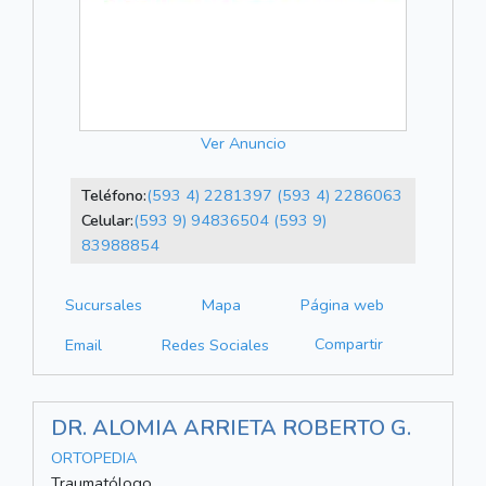
Ver Anuncio
Teléfono:
(593 4) 2281397
(593 4) 2286063
Celular:
(593 9) 94836504
(593 9)
83988854
Sucursales
Mapa
Página web
Compartir
Email
Redes Sociales
DR. ALOMIA ARRIETA ROBERTO G.
ORTOPEDIA
Traumatólogo.