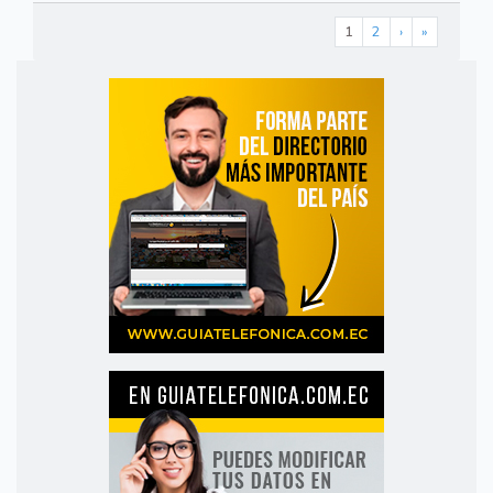
1
2
›
»