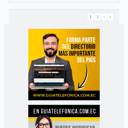
1
2
›
»