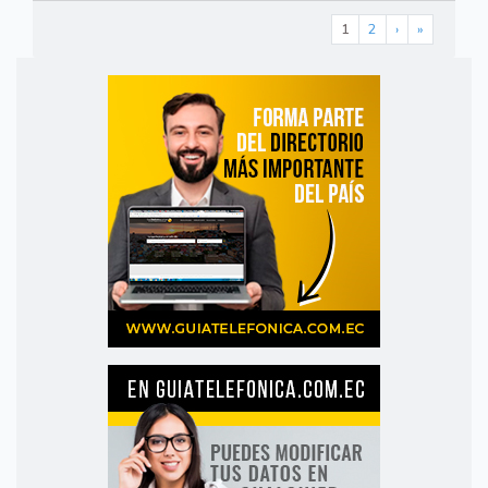
1
2
›
»