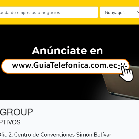
 GROUP
PTIVOS
fic 2, Centro de Convenciones Simón Bolívar