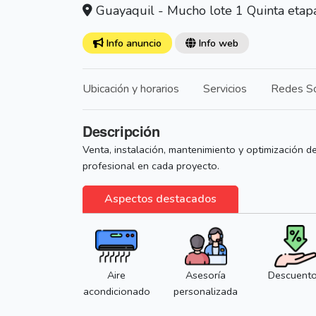
Guayaquil - Mucho lote 1 Quinta etap
Info anuncio
Info web
Ubicación y horarios
Servicios
Redes So
Descripción
Venta, instalación, mantenimiento y optimización d
profesional en cada proyecto.
Aspectos destacados
Aire
Asesoría
Descuent
acondicionado
personalizada