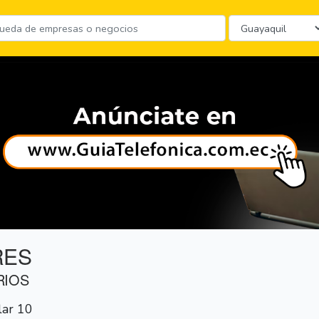
RES
RIOS
lar 10