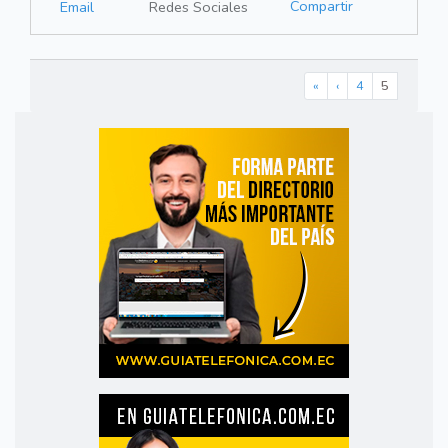
Compartir
Email
Redes Sociales
«
‹
4
5