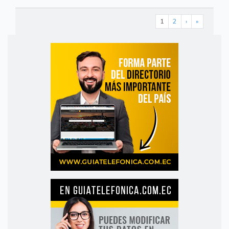
1
2
›
»