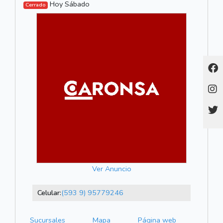
Hoy Sábado
Cerrado
Ver Anuncio
Celular:
(593 9) 95779246
Sucursales
Mapa
Página web