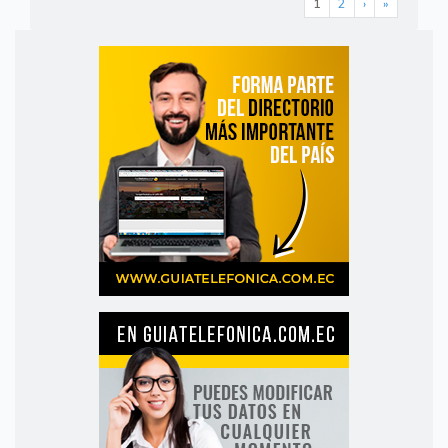
1
2
›
»