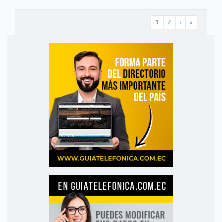
1
2
›
»