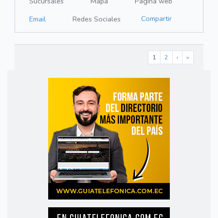
Sucursales
Mapa
Página web
Compartir
Email
Redes Sociales
1
2
›
»