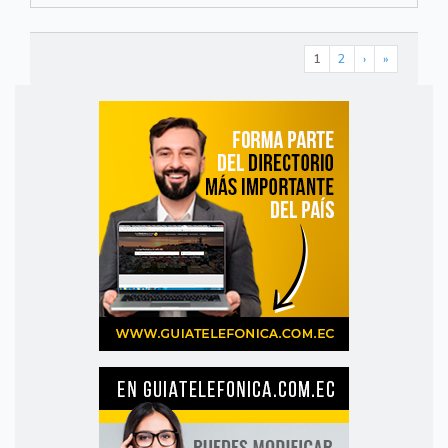
1
2
›
»