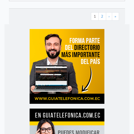
1
2
›
»